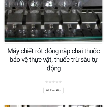
Máy chiết rót đóng nắp chai thuốc
bảo vệ thực vật, thuốc trừ sâu tự
động
0
out
Đọc tiếp
of
5