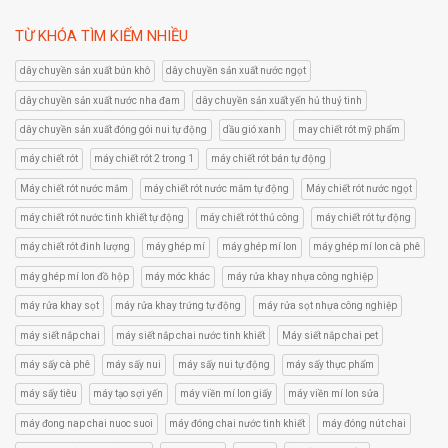
5.00
out
of 5
TỪ KHÓA TÌM KIẾM NHIỀU
dây chuyền sản xuất bún khô
dây chuyền sản xuất nước ngọt
dây chuyền sản xuất nước nha đam
dây chuyền sản xuất yến hủ thuỷ tinh
dây chuyền sản xuất đóng gói nui tự động
dầu gió xanh
may chiết rót mỹ phẩm
máy chiết rót
máy chiết rót 2 trong 1
máy chiết rót bán tự động
Máy chiết rót nước mắm
máy chiết rót nước mắm tự động
Máy chiết rót nước ngọt
máy chiết rót nước tinh khiết tự động
máy chiết rót thủ công
máy chiết rót tự động
máy chiết rót đinh lượng
máy ghép mí
máy ghép mí lon
máy ghép mí lon cà phê
máy ghép mí lon đồ hộp
máy móc khác
máy rửa khay nhựa công nghiệp
máy rửa khay sọt
máy rửa khay trứng tự động
máy rửa sọt nhựa công nghiệp
máy siết nắp chai
máy siết nắp chai nước tinh khiết
Máy siết nắp chai pet
máy sấy cà phê
máy sấy nui
máy sấy nui tự động
máy sấy thực phẩm
máy sấy tiêu
máy tạo sợi yến
máy viền mí lon giấy
máy viền mí lon sửa
máy đong nap chai nuoc suoi
máy đóng chai nước tinh khiết
máy đóng nút chai