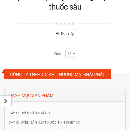
thuốc sâu
0
out
Đọc tiếp
of
5
View:
CÔNG TY TNHH CƠ KHÍ THƯƠNG MẠI KHẢI PHÁT
DANH MỤC SẢN PHẨM
DÂY CHUYỀN SẢN XUẤT
(13)
DÂY CHUYỀN SẢN XUẤT NƯỚC TINH KHIẾT
(8)