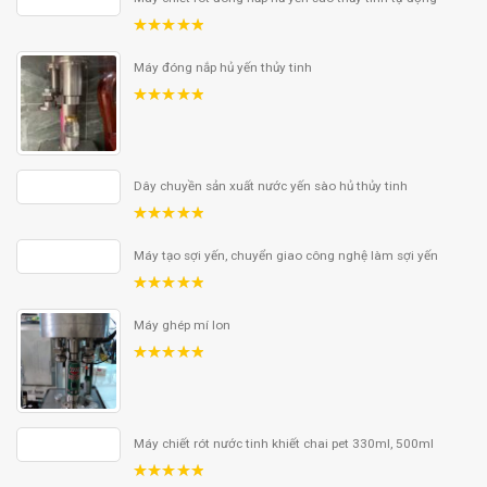
5.00
out
of 5
Máy đóng nắp hủ yến thủy tinh
5.00
out
of 5
Dây chuyền sản xuất nước yến sào hủ thủy tinh
5.00
out
of 5
Máy tạo sợi yến, chuyển giao công nghệ làm sợi yến
5.00
out
of 5
Máy ghép mí lon
5.00
out
of 5
Máy chiết rót nước tinh khiết chai pet 330ml, 500ml