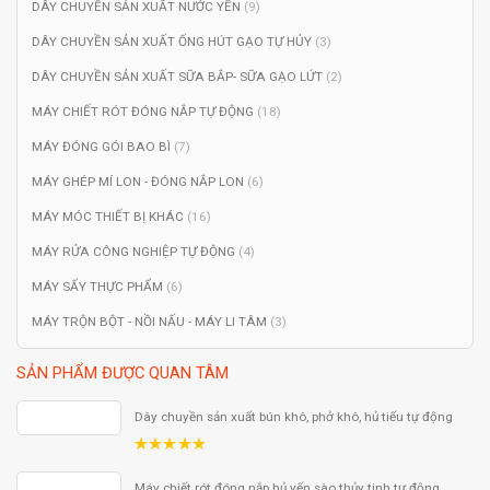
DÂY CHUYỀN SẢN XUẤT NƯỚC YẾN
(9)
DÂY CHUYỀN SẢN XUẤT ỐNG HÚT GẠO TỰ HỦY
(3)
DÂY CHUYỀN SẢN XUẤT SỮA BẮP- SỮA GẠO LỨT
(2)
MÁY CHIẾT RÓT ĐÓNG NẮP TỰ ĐỘNG
(18)
MÁY ĐÓNG GÓI BAO BÌ
(7)
MÁY GHÉP MÍ LON - ĐÓNG NẮP LON
(6)
MÁY MÓC THIẾT BỊ KHÁC
(16)
MÁY RỬA CÔNG NGHIỆP TỰ ĐỘNG
(4)
MÁY SẤY THỰC PHẨM
(6)
MÁY TRỘN BỘT - NỒI NẤU - MÁY LI TÂM
(3)
SẢN PHẨM ĐƯỢC QUAN TÂM
Dây chuyền sản xuất bún khô, phở khô, hủ tiếu tự động
5.00
out
of 5
Máy chiết rót đóng nắp hủ yến sào thủy tinh tự động