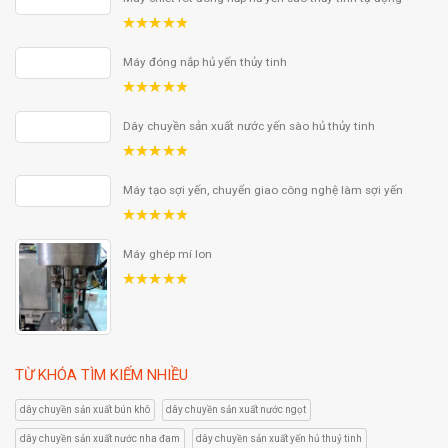
5.00
out
of 5
Máy đóng nắp hủ yến thủy tinh
5.00
out
of 5
Dây chuyền sản xuất nước yến sào hủ thủy tinh
5.00
out
of 5
Máy tạo sợi yến, chuyển giao công nghệ làm sợi yến
5.00
out
of 5
Máy ghép mí lon
5.00
out
of 5
TỪ KHÓA TÌM KIẾM NHIỀU
dây chuyền sản xuất bún khô
dây chuyền sản xuất nước ngọt
dây chuyền sản xuất nước nha đam
dây chuyền sản xuất yến hủ thuỷ tinh