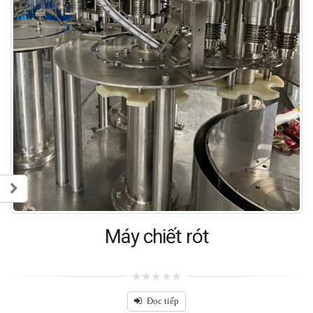
Máy chiết rót
0
out
Đọc tiếp
of