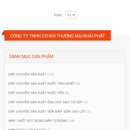
5
View:
CÔNG TY TNHH CƠ KHÍ THƯƠNG MẠI KHẢI PHÁT
DANH MỤC SẢN PHẨM
DÂY CHUYỀN SẢN XUẤT
(13)
DÂY CHUYỀN SẢN XUẤT NƯỚC TINH KHIẾT
(8)
DÂY CHUYỀN SẢN XUẤT NƯỚC YẾN
(9)
DÂY CHUYỀN SẢN XUẤT ỐNG HÚT GẠO TỰ HỦY
(3)
DÂY CHUYỀN SẢN XUẤT SỮA BẮP- SỮA GẠO LỨT
(2)
MÁY CHIẾT RÓT ĐÓNG NẮP TỰ ĐỘNG
(18)