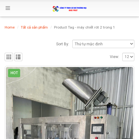
Home
Tất cả sản phẩm
Product Tag -
máy chiết rót 2 trong 1
Sort By:
View:
HOT