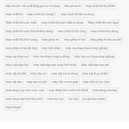
dây chuyền sản xuất đóng gói nui tự động
dầu gió xanh
may chiết rót mỹ phẩm
máy chiết rót
máy chiết rót 2 trong 1
máy chiết rót bán tự động
Máy chiết rót nước mắm
máy chiết rót nước mắm tự động
Máy chiết rót nước ngọt
máy chiết rót nước tinh khiết tự động
máy chiết rót thủ công
máy chiết rót tự động
máy chiết rót đinh lượng
máy ghép mí
máy ghép mí lon
máy ghép mí lon cà phê
máy ghép mí lon đồ hộp
máy móc khác
máy rửa khay nhựa công nghiệp
máy rửa khay sọt
máy rửa khay trứng tự động
máy rửa sọt nhựa công nghiệp
máy siết nắp chai
máy siết nắp chai nước tinh khiết
Máy siết nắp chai pet
máy sấy cà phê
máy sấy nui
máy sấy nui tự động
máy sấy thực phẩm
máy sấy tiêu
máy tạo sợi yến
máy viền mí lon giấy
máy viền mí lon sửa
máy đong nap chai nuoc suoi
máy đóng chai nước tinh khiết
máy đóng nút chai
máy đóng nắp chai thủy tinh
máy đùn nui
nui sao
tủ sấy thực phẩm
ống hút gạo