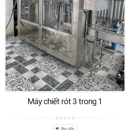
Máy chiết rót 3 trong 1
0
out
Đọc tiếp