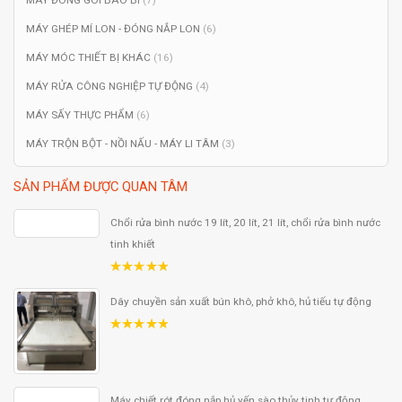
MÁY ĐÓNG GÓI BAO BÌ
(7)
MÁY GHÉP MÍ LON - ĐÓNG NẮP LON
(6)
MÁY MÓC THIẾT BỊ KHÁC
(16)
MÁY RỬA CÔNG NGHIỆP TỰ ĐỘNG
(4)
MÁY SẤY THỰC PHẨM
(6)
MÁY TRỘN BỘT - NỒI NẤU - MÁY LI TÂM
(3)
SẢN PHẨM ĐƯỢC QUAN TÂM
Chổi rửa bình nước 19 lít, 20 lít, 21 lít, chổi rửa bình nước
tinh khiết
5.00
out
of 5
Dây chuyền sản xuất bún khô, phở khô, hủ tiếu tự động
5.00
out
of 5
Máy chiết rót đóng nắp hủ yến sào thủy tinh tự động