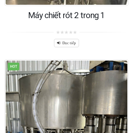
Máy chiết rót 2 trong 1
0
out
Đọc tiếp
of
5
HOT