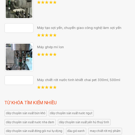
5.00
out
of 5
Máy tạo sợi yến, chuyển giao công nghệ làm sợi yến
5.00
out
of 5
Máy ghép mí lon
5.00
out
of 5
Máy chiết rót nước tinh khiết chai pet 330ml, 500ml
5.00
out
of 5
TỪ KHÓA TÌM KIẾM NHIỀU
dây chuyền sản xuất bún khô
dây chuyền sản xuất nước ngọt
dây chuyền sản xuất nước nha đam
dây chuyền sản xuất yến hủ thuỷ tinh
dây chuyền sản xuất đóng gói nui tự động
dầu gió xanh
may chiết rót mỹ phẩm