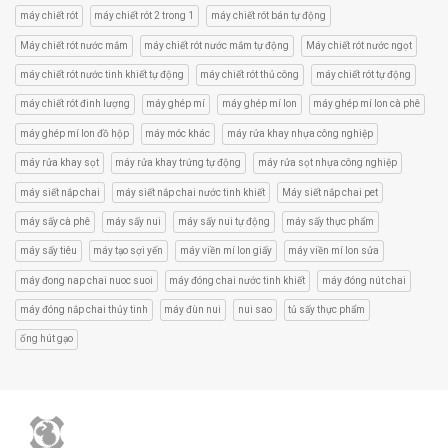
máy chiết rót
máy chiết rót 2 trong 1
máy chiết rót bán tự động
Máy chiết rót nước mắm
máy chiết rót nước mắm tự động
Máy chiết rót nước ngọt
máy chiết rót nước tinh khiết tự động
máy chiết rót thủ công
máy chiết rót tự động
máy chiết rót đinh lượng
máy ghép mí
máy ghép mí lon
máy ghép mí lon cà phê
máy ghép mí lon đồ hộp
máy móc khác
máy rửa khay nhựa công nghiệp
máy rửa khay sọt
máy rửa khay trứng tự động
máy rửa sọt nhựa công nghiệp
máy siết nắp chai
máy siết nắp chai nước tinh khiết
Máy siết nắp chai pet
máy sấy cà phê
máy sấy nui
máy sấy nui tự động
máy sấy thực phẩm
máy sấy tiêu
máy tạo sợi yến
máy viền mí lon giấy
máy viền mí lon sửa
máy đong nap chai nuoc suoi
máy đóng chai nước tinh khiết
máy đóng nút chai
máy đóng nắp chai thủy tinh
máy đùn nui
nui sao
tủ sấy thực phẩm
ống hút gạo