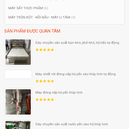
MÁY SẤY THỰC PHẨM
(6)
MÁY TRỘN BỘT - NỒI NẤU - MÁY LI TÂM
(3)
SẢN PHẨM ĐƯỢC QUAN TÂM
Dây chuyền sản xuất bún khô, phở khô, hủ tiếu tự động
5.00
out
of 5
Máy chiết rót đóng nắp hủ yến sào thủy tinh tự động
5.00
out
of 5
Máy đóng nắp hủ yến thủy tinh
5.00
out
of 5
Dây chuyền sản xuất nước yến sào hủ thủy tinh