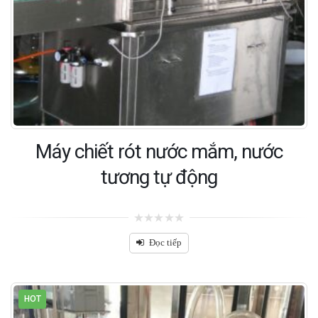
Máy chiết rót nước mắm, nước
tương tự động
0
out
Đọc tiếp
of
5
HOT