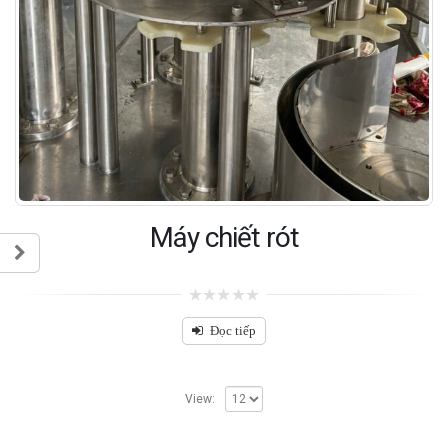
Máy chiết rót
0
out
Đọc tiếp
of
5
View: