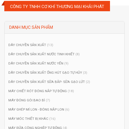
CÔNG TY TNHH CƠ KHÍ THƯƠNG MẠI KHẢI PHÁT
DANH MỤC SẢN PHẨM
DÂY CHUYỀN SẢN XUẤT
(13)
DÂY CHUYỀN SẢN XUẤT NƯỚC TINH KHIẾT
(8)
DÂY CHUYỀN SẢN XUẤT NƯỚC YẾN
(9)
DÂY CHUYỀN SẢN XUẤT ỐNG HÚT GẠO TỰ HỦY
(3)
DÂY CHUYỀN SẢN XUẤT SỮA BẮP- SỮA GẠO LỨT
(2)
MÁY CHIẾT RÓT ĐÓNG NẮP TỰ ĐỘNG
(18)
MÁY ĐÓNG GÓI BAO BÌ
(7)
MÁY GHÉP MÍ LON - ĐÓNG NẮP LON
(6)
MÁY MÓC THIẾT BỊ KHÁC
(16)
MÁY RỬA CÔNG NGHIỆP TỰ ĐỘNG
(4)