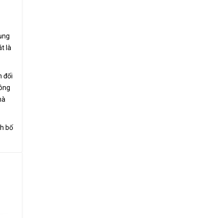
dụng
t là
h đối
công
mà
h bố