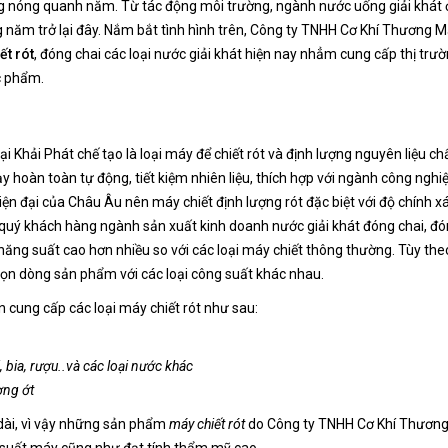
ng nóng quanh năm. Từ tác động môi trường, ngành nước uống giải khát 
 năm trở lại đây. Nắm bắt tình hình trên, Công ty TNHH Cơ Khí Thương M
ết rót
, đóng chai các loại nước giải khát hiện nay nhẳm cung cấp thị trư
c phẩm.
Khải Phát chế tạo là loại máy để chiết rót và định lượng nguyên liệu ch
y hoàn toàn tự động, tiết kiệm nhiên liệu, thích hợp với ngành công nghi
đại của Châu Âu nên máy chiết định lượng rót đặc biệt với độ chính x
 quý khách hàng ngành sản xuất kinh doanh nước giải khát đóng chai, đ
năng suất cao hơn nhiều so với các loại máy chiết thông thường. Tùy the
ọn dòng sản phẩm với các loại công suất khác nhau.
cung cấp các loại máy chiết rót như sau:
i, bia, rượu..và các loại nước khác
ơng ớt
 dài, vì vậy những sản phẩm
máy chiết rót
do Công ty TNHH Cơ Khí Thương
g suất máy cũng như đạt tính thẩm mỹ cao.