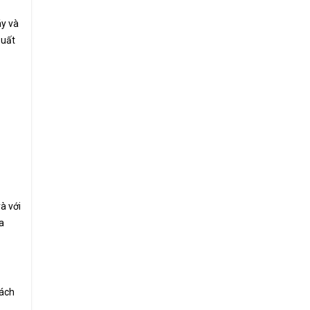
áy và
suất
à với
a
hách