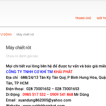
TRANG CHỦ
GIỚI T
 TỰ ĐỘNG
Máy chiết rót
Máy chiết rót
Chưa có đánh giá nào.
Mọi chi tiết vui lòng liên hệ để được tư vấn và báo giá miễn
CÔNG TY TNHH CƠ KHÍ TM
KHẢI PHÁT
Địa chỉ : 688/24/13 Tân Kỳ Tân Quý, P Bình Hưng Hòa, Quậ
Tân, TP HCM
Điện thoại : 028 73001652 – 028 73001653
Di Động :
0985 517 532 – 0909 541 868
Mr Dũng
Email : xuandung862005@yahoo.com
Website : www.cokhikhaiphat.com