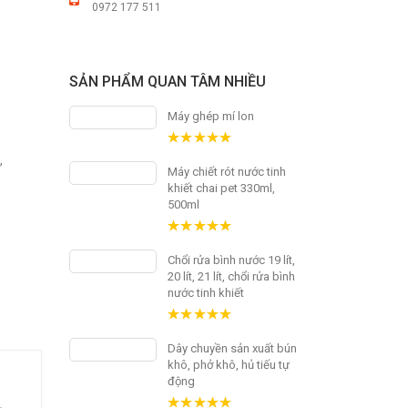
0972 177 511
SẢN PHẨM QUAN TÂM NHIỀU
Máy ghép mí lon
5.00
out
à
,
of 5
Máy chiết rót nước tinh
khiết chai pet 330ml,
500ml
5.00
out
of 5
Chổi rửa bình nước 19 lít,
20 lít, 21 lít, chổi rửa bình
nước tinh khiết
5.00
out
of 5
Dây chuyền sản xuất bún
khô, phở khô, hủ tiếu tự
động