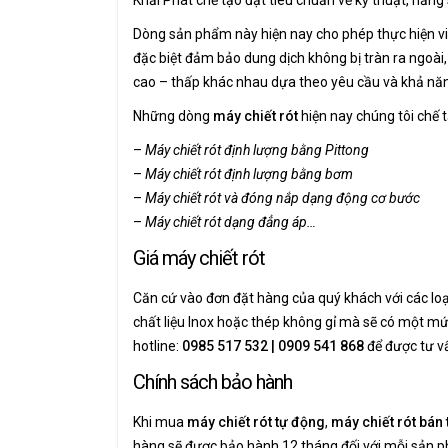
Dòng sản phẩm này hiện nay cho phép thực hiện việ
đặc biệt đảm bảo dung dịch không bị tràn ra ngoài
cao – thấp khác nhau dựa theo yêu cầu và khả nă
Những dòng
máy chiết rót
hiện nay chúng tôi chế 
–
Máy chiết rót định lượng bằng Pittong
–
Máy chiết rót định lượng bằng bơm
–
Máy chiết rót và đóng nắp
dạng động cơ bước
–
Máy chiết rót dạng đẳng áp…
Giá máy chiết rót
Căn cứ vào đơn đặt hàng của quý khách với các loạ
chất liệu Inox hoặc thép không gỉ mà sẽ có một mức
hotline:
0985 517 532
|
0909 541 868
để được tư v
Chính sách bảo hành
Khi mua
máy chiết rót tự động
,
máy chiết rót bán
hàng sẽ được bảo hành 12 tháng đối với mỗi sản 