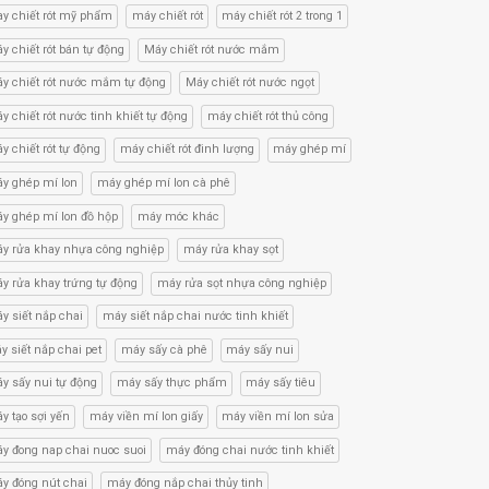
y chiết rót mỹ phẩm
máy chiết rót
máy chiết rót 2 trong 1
y chiết rót bán tự động
Máy chiết rót nước mắm
y chiết rót nước mắm tự động
Máy chiết rót nước ngọt
y chiết rót nước tinh khiết tự động
máy chiết rót thủ công
y chiết rót tự động
máy chiết rót đinh lượng
máy ghép mí
y ghép mí lon
máy ghép mí lon cà phê
y ghép mí lon đồ hộp
máy móc khác
y rửa khay nhựa công nghiệp
máy rửa khay sọt
y rửa khay trứng tự động
máy rửa sọt nhựa công nghiệp
y siết nắp chai
máy siết nắp chai nước tinh khiết
y siết nắp chai pet
máy sấy cà phê
máy sấy nui
y sấy nui tự động
máy sấy thực phẩm
máy sấy tiêu
y tạo sợi yến
máy viền mí lon giấy
máy viền mí lon sửa
y đong nap chai nuoc suoi
máy đóng chai nước tinh khiết
y đóng nút chai
máy đóng nắp chai thủy tinh