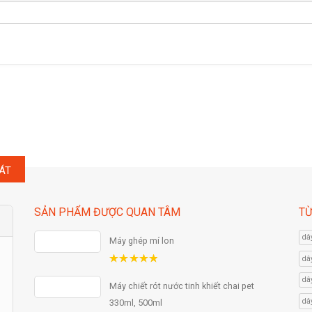
ÁT
SẢN PHẨM ĐƯỢC QUAN TÂM
TỪ
dâ
Máy ghép mí lon
dâ
5.00
out
dâ
of 5
Máy chiết rót nước tinh khiết chai pet
dâ
330ml, 500ml