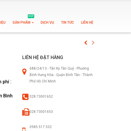
HOT
HIỆU
SẢN PHẨM
DỊCH VỤ
TIN TỨC
LIÊN HỆ
LIÊN HỆ ĐẶT HÀNG
688/24/13 - Tân Kỳ Tân Quý - Phường
Bình Hưng Hòa - Quận Bình Tân - Thành
 phí :
Phố Hồ Chí Minh
n Bình
028.73001652
028.73001653
0985 517 532