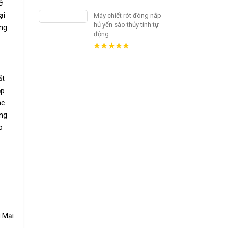
ở
5.00
out
of 5
ại
Máy chiết rót đóng nắp
hủ yến sào thủy tinh tự
ờng
động
5.00
out
of 5
ất
ệp
ác
óng
o
 Mại