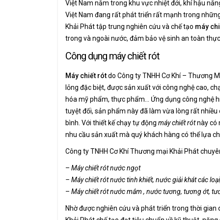
Việt Nam nằm trong khu vực nhiệt đới, khí hậu nắ
Việt Nam đang rất phát triển rất mạnh trong những
Khải Phát tập trung nghiên cứu và chế tạo
máy chi
trong và ngoài nước, đảm bảo vệ sinh an toàn thự
Công dụng máy chiết rót
Máy chiết rót
do Công ty TNHH Cơ Khí – Thương Mại 
lỏng đặc biệt, được sản xuất với công nghệ cao, chạ
hóa mỹ phẩm, thực phẩm… Ứng dụng công nghệ hiện 
tuyệt đối, sản phẩm này đã làm vừa lòng rất nhiều
bình. Với thiết kế chạy tự động
máy chiết rót
này có 
nhu cầu sản xuất mà quý khách hàng có thể lựa ch
Công ty TNHH Cơ Khí Thương mại Khải Phát chuyên 
–
Máy chiết rót nước ngọt
– Máy chiết rót nước tinh khiết, nước giải khát các loạ
–
Máy chiết rót nước mắm , nước tương, tương ớt, tư
Nhờ được nghiên cứu và phát triển trong thời gian
Khải Phát chế tạo đạt tiêu chuẩn về kỹ thuật, năn