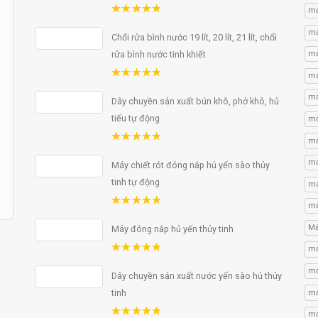
ma
5.00
out
of 5
má
Chổi rửa bình nước 19 lít, 20 lít, 21 lít, chổi
má
rửa bình nước tinh khiết
má
5.00
out
of 5
má
Dây chuyền sản xuất bún khô, phở khô, hủ
tiếu tự động
má
má
5.00
out
of 5
má
Máy chiết rót đóng nắp hủ yến sào thủy
tinh tự động
má
má
5.00
out
of 5
Má
Máy đóng nắp hủ yến thủy tinh
má
5.00
out
of 5
má
Dây chuyền sản xuất nước yến sào hủ thủy
tinh
má
má