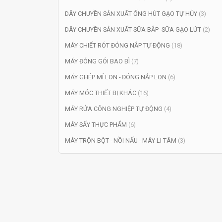
DÂY CHUYỀN SẢN XUẤT ỐNG HÚT GẠO TỰ HỦY
(3)
DÂY CHUYỀN SẢN XUẤT SỮA BẮP- SỮA GẠO LỨT
(2)
MÁY CHIẾT RÓT ĐÓNG NẮP TỰ ĐỘNG
(18)
MÁY ĐÓNG GÓI BAO BÌ
(7)
MÁY GHÉP MÍ LON - ĐÓNG NẮP LON
(6)
MÁY MÓC THIẾT BỊ KHÁC
(16)
MÁY RỬA CÔNG NGHIỆP TỰ ĐỘNG
(4)
MÁY SẤY THỰC PHẨM
(6)
MÁY TRỘN BỘT - NỒI NẤU - MÁY LI TÂM
(3)