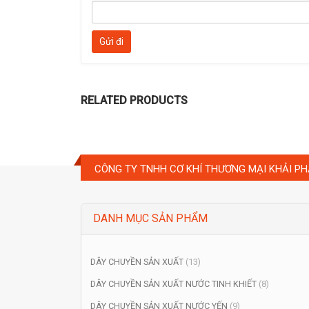
RELATED PRODUCTS
CÔNG TY TNHH CƠ KHÍ THƯƠNG MẠI KHẢI PH
DANH MỤC SẢN PHẨM
DÂY CHUYỀN SẢN XUẤT
(13)
DÂY CHUYỀN SẢN XUẤT NƯỚC TINH KHIẾT
(8)
DÂY CHUYỀN SẢN XUẤT NƯỚC YẾN
(9)