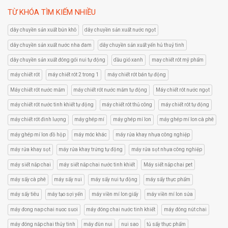
of 5
TỪ KHÓA TÌM KIẾM NHIỀU
dây chuyền sản xuất bún khô
dây chuyền sản xuất nước ngọt
dây chuyền sản xuất nước nha đam
dây chuyền sản xuất yến hủ thuỷ tinh
dây chuyền sản xuất đóng gói nui tự động
dầu gió xanh
may chiết rót mỹ phẩm
máy chiết rót
máy chiết rót 2 trong 1
máy chiết rót bán tự động
Máy chiết rót nước mắm
máy chiết rót nước mắm tự động
Máy chiết rót nước ngọt
máy chiết rót nước tinh khiết tự động
máy chiết rót thủ công
máy chiết rót tự động
máy chiết rót đinh lượng
máy ghép mí
máy ghép mí lon
máy ghép mí lon cà phê
máy ghép mí lon đồ hộp
máy móc khác
máy rửa khay nhựa công nghiệp
máy rửa khay sọt
máy rửa khay trứng tự động
máy rửa sọt nhựa công nghiệp
máy siết nắp chai
máy siết nắp chai nước tinh khiết
Máy siết nắp chai pet
máy sấy cà phê
máy sấy nui
máy sấy nui tự động
máy sấy thực phẩm
máy sấy tiêu
máy tạo sợi yến
máy viền mí lon giấy
máy viền mí lon sửa
máy đong nap chai nuoc suoi
máy đóng chai nước tinh khiết
máy đóng nút chai
máy đóng nắp chai thủy tinh
máy đùn nui
nui sao
tủ sấy thực phẩm