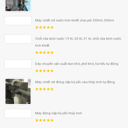
5.00
out
of 5
Máy chiết rót nước tinh khiết chai pet 330ml, 500ml
5.00
out
of 5
Chổi rửa bình nước 19 lít, 20 lít, 21 lít, chổi rửa bình nước
tinh khiết
5.00
out
of 5
Dây chuyền sản xuất bún khô, phở khô, hủ tiếu tự động
5.00
out
of 5
Máy chiết rót đóng nắp hủ yến sào thủy tinh tự động
5.00
out
of 5
Máy đóng nắp hủ yến thủy tinh
5.00
out