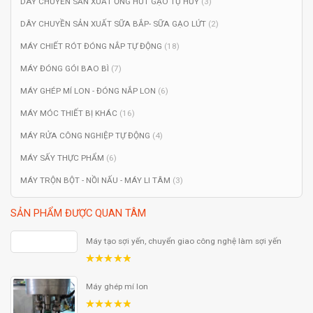
DÂY CHUYỀN SẢN XUẤT ỐNG HÚT GẠO TỰ HỦY
(3)
DÂY CHUYỀN SẢN XUẤT SỮA BẮP- SỮA GẠO LỨT
(2)
MÁY CHIẾT RÓT ĐÓNG NẮP TỰ ĐỘNG
(18)
MÁY ĐÓNG GÓI BAO BÌ
(7)
MÁY GHÉP MÍ LON - ĐÓNG NẮP LON
(6)
MÁY MÓC THIẾT BỊ KHÁC
(16)
MÁY RỬA CÔNG NGHIỆP TỰ ĐỘNG
(4)
MÁY SẤY THỰC PHẨM
(6)
MÁY TRỘN BỘT - NỒI NẤU - MÁY LI TÂM
(3)
SẢN PHẨM ĐƯỢC QUAN TÂM
Máy tạo sợi yến, chuyển giao công nghệ làm sợi yến
5.00
out
of 5
Máy ghép mí lon