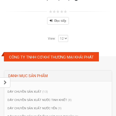
0
out
Đọc tiếp
of
5
View:
CÔNG TY TNHH CƠ KHÍ THƯƠNG MẠI KHẢI PHÁT
DANH MỤC SẢN PHẨM
DÂY CHUYỀN SẢN XUẤT
(13)
DÂY CHUYỀN SẢN XUẤT NƯỚC TINH KHIẾT
(8)
DÂY CHUYỀN SẢN XUẤT NƯỚC YẾN
(9)