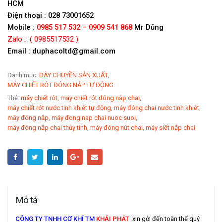
HCM
Điện thoại : 028 73001652
Mobile :
0985 517 532 – 0909 541 868
Mr Dũng
Zalo : ( 0985517532 )
Email : duphacoltd@gmail.com
Danh mục:
DÂY CHUYỀN SẢN XUẤT
,
MÁY CHIẾT RÓT ĐÓNG NẮP TỰ ĐỘNG
Thẻ:
máy chiết rót
,
máy chiết rót đóng nắp chai
,
máy chiết rót nước tinh khiết tự động
,
máy đóng chai nước tinh khiết
,
máy đóng nắp
,
máy đong nap chai nuoc suoi
,
máy đóng nắp chai thủy tinh
,
máy đóng nút chai
,
máy siết nắp chai
Mô tả
CÔNG TY TNHH CƠ KHÍ TM
KHẢI PHÁT
xin gởi đến toàn thể quý