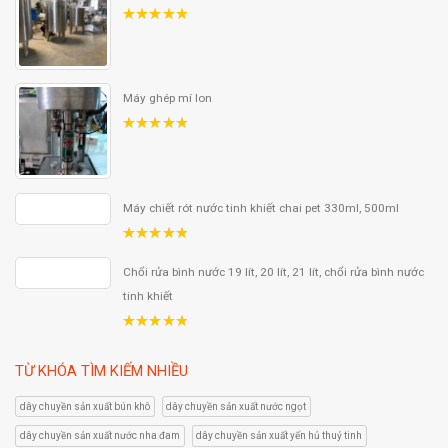
5.00
out
of 5
Máy ghép mí lon
5.00
out
of 5
Máy chiết rót nước tinh khiết chai pet 330ml, 500ml
5.00
out
of 5
Chổi rửa bình nước 19 lít, 20 lít, 21 lít, chổi rửa bình nước
tinh khiết
5.00
out
of 5
TỪ KHÓA TÌM KIẾM NHIỀU
dây chuyền sản xuất bún khô
dây chuyền sản xuất nước ngọt
dây chuyền sản xuất nước nha đam
dây chuyền sản xuất yến hủ thuỷ tinh