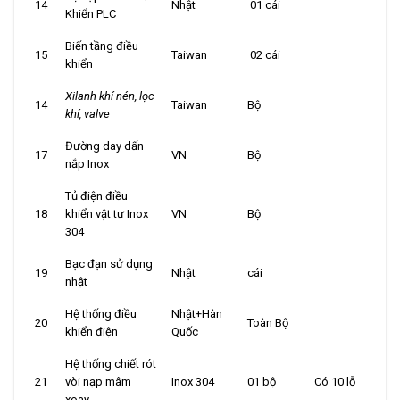
14
Nhật
01 cái
Khiển PLC
Biến tầng điều
15
Taiwan
02 cái
khiển
X
ilanh khí n
én
, lọc
14
Taiwan
Bộ
khí, valve
Đường day dấn
17
VN
Bộ
nắp Inox
Tủ điện điều
18
khiển vật tư Inox
VN
Bộ
304
Bạc đạn sử dụng
19
Nhật
cái
nhật
Hệ thống điều
Nhật+Hàn
20
Toàn Bộ
khiển điện
Quốc
Hệ thống chiết rót
21
vòi nạp mâm
Inox 304
01 bộ
Có 10 lỗ
xoay