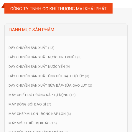
CÔNG TY TNHH CƠ KHÍ THƯƠNG MẠI KHẢI PHÁT
DANH MỤC SẢN PHẨM
DÂY CHUYỀN SẢN XUẤT
(13)
DÂY CHUYỀN SẢN XUẤT NƯỚC TINH KHIẾT
(8)
DÂY CHUYỀN SẢN XUẤT NƯỚC YẾN
(9)
DÂY CHUYỀN SẢN XUẤT ỐNG HÚT GẠO TỰ HỦY
(3)
DÂY CHUYỀN SẢN XUẤT SỮA BẮP- SỮA GẠO LỨT
(2)
MÁY CHIẾT RÓT ĐÓNG NẮP TỰ ĐỘNG
(18)
MÁY ĐÓNG GÓI BAO BÌ
(7)
MÁY GHÉP MÍ LON - ĐÓNG NẮP LON
(6)
MÁY MÓC THIẾT BỊ KHÁC
(16)