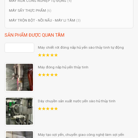
MÁY RỬA CÔNG NGHIỆP TỰ ĐỘNG
(4)
MÁY SẤY THỰC PHẨM
(6)
MÁY TRỘN BỘT - NỒI NẤU - MÁY LI TÂM
(3)
SẢN PHẨM ĐƯỢC QUAN TÂM
Máy chiết rót đóng nắp hủ yến sào thủy tinh tự động
5.00
out
of 5
Máy đóng nắp hủ yến thủy tinh
5.00
out
of 5
Dây chuyền sản xuất nước yến sào hủ thủy tinh
5.00
out
of 5
Máy tạo sợi yến, chuyển giao công nghệ làm sợi yến