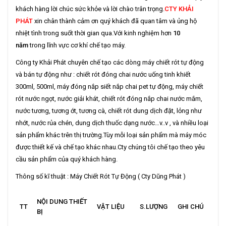
khách hàng lời chúc sức khỏe và lời chào trân trọng.
CTY KHẢI
PHÁT
xin chân thành cảm ơn quý khách đã quan tâm và ủng hộ
nhiệt tình trong suốt thời gian qua.Với kinh nghiệm hơn
10
năm
trong lĩnh vực cơ khí chế tạo máy.
Công ty Khải Phát chuyên chế tạo các dòng máy chiết rót tự động
và bán tự động như : chiết rót đóng chai nước uống tinh khiết
300ml, 500ml, máy đóng nắp siết nắp chai pet tự động, máy chiết
rót nước ngọt, nước giải khát, chiết rót đóng nắp chai nước mắm,
nước tương, tương ớt, tương cà, chiết rót dung dịch đặt, lỏng như
nhớt, nước rủa chén, dung dịch thuốc dạng nước…v..v , và nhiều loại
sản phẩm khác trên thị trường.Tùy mỗi loại sản phẩm mà máy móc
được thiết kế và chế tạo khác nhau.Cty chúng tôi chế tạo theo yêu
cầu sản phẩm của quý khách hàng.
Thông số kĩ thuật : Máy Chiết Rót Tự Động ( Cty Dũng Phát )
NỘI DUNG THIẾT
TT
VẬT LIỆU
S.
LƯỢNG
GHI
CHÚ
BỊ