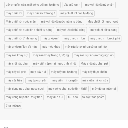
dây chuyền sản xuất đóng gói nui tự động
dầu gió xanh
may chiết rót mỹ phẩm
máy chiết rót
máy chiết rót 2 trong 1
máy chiết rót bán tự động
Máy chiết rót nước mắm
máy chiết rót nước mắm tự động
Máy chiết rót nước ngọt
máy chiết rót nước tinh khiết tự động
máy chiết rót thủ công
máy chiết rót tự động
máy chiết rót đinh lượng
máy ghép mí
máy ghép mí lon
máy ghép mí lon cà phê
máy ghép mí lon đồ hộp
máy móc khác
máy rửa khay nhựa công nghiệp
máy rửa khay sọt
máy rửa khay trứng tự động
máy rửa sọt nhựa công nghiệp
máy siết nắp chai
máy siết nắp chai nước tinh khiết
Máy siết nắp chai pet
máy sấy cà phê
máy sấy nui
máy sấy nui tự động
máy sấy thực phẩm
máy sấy tiêu
máy tạo sợi yến
máy viền mí lon giấy
máy viền mí lon sửa
máy đong nap chai nuoc suoi
máy đóng chai nước tinh khiết
máy đóng nút chai
máy đóng nắp chai thủy tinh
máy đùn nui
nui sao
tủ sấy thực phẩm
ống hút gạo