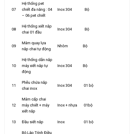
Hệ thống pet
07
chiết đa năng : 04
Inox 304
Bộ
– 06 pet chiết
Hệ thống xiết nắp
08
Inox 304
Bộ
chai 01 đầu
Mâm quay lựa
09
Nhôm
Bộ
nắp chai tự động
Hệ thống dẫn nắp
10
máy xiết nắp tự
Inox 304
Bộ
động
Phễu chứa nắp
11
Inox 304
01 bộ
chai inox
Mâm cấp chai
12
máy chiết + máy
Inox + nhựa
01bộ
xiết nắp
13
Đầu siết nắp
Inox
01 bộ
Bộ Lập Trình Điều