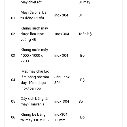
Máy chiết rót
01 máy
Máy rửa chai bán
Inox 304
01
01
tự động 02 vòi
Khung sườn máy
02
được làm Inox
Inox 304
Toàn bộ
vuông 48
Khung sườn máy
03
1000 x 1000 x
Inox 304
Bộ
2200
Mặt máy chịu lực
làm bằng sắt tấm
Sắt+ Inox
04
Bộ
dày 10mm,bọc
304
Inox toàn bộ
Dây xích băng tải
05
Inox 304
Bộ
máy ( Taiwan )
Khung bệ băng
Inox304
06
Bộ
tải máy 110 x 135
1.5mm