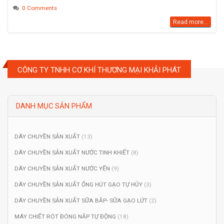
0 Comments
Read more...
CÔNG TY TNHH CƠ KHÍ THƯƠNG MẠI KHẢI PHÁT
DANH MỤC SẢN PHẨM
DÂY CHUYỀN SẢN XUẤT
(13)
DÂY CHUYỀN SẢN XUẤT NƯỚC TINH KHIẾT
(8)
DÂY CHUYỀN SẢN XUẤT NƯỚC YẾN
(9)
DÂY CHUYỀN SẢN XUẤT ỐNG HÚT GẠO TỰ HỦY
(3)
DÂY CHUYỀN SẢN XUẤT SỮA BẮP- SỮA GẠO LỨT
(2)
MÁY CHIẾT RÓT ĐÓNG NẮP TỰ ĐỘNG
(18)