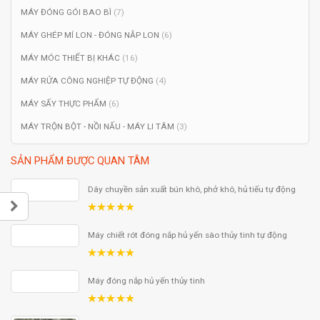
MÁY ĐÓNG GÓI BAO BÌ
(7)
MÁY GHÉP MÍ LON - ĐÓNG NẮP LON
(6)
MÁY MÓC THIẾT BỊ KHÁC
(16)
MÁY RỬA CÔNG NGHIỆP TỰ ĐỘNG
(4)
MÁY SẤY THỰC PHẨM
(6)
MÁY TRỘN BỘT - NỒI NẤU - MÁY LI TÂM
(3)
SẢN PHẨM ĐƯỢC QUAN TÂM
Dây chuyền sản xuất bún khô, phở khô, hủ tiếu tự động
5.00
out
of 5
Máy chiết rót đóng nắp hủ yến sào thủy tinh tự động
5.00
out
of 5
Máy đóng nắp hủ yến thủy tinh
5.00
out
of 5