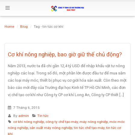
Home
Blog
Tag -
tin tức cơ khí
Cơ khí nông nghiệp, bao giờ giữ thế chủ động?
Năm 2013, nước ta đã chi gần 12,4 tỷ USD để nhập khẩu vật tư nông
nghiệp các loại. Trong số đó, một phần lớn được đầu tư để mua sắm
các loại máy móc, thiết bị phục vụ cơ giới hóa sản xuất. Còn theo một
báo cáo mới đây của Trường đại học Kinh tế TP Hồ Chí Minh, các đơn
vị chế tạo cơ khí như Công ty CP cơ khí Long An, Công ty CP thiết [...]
7 Tháng 6, 2015
By
admin
Tin tức
cơ khí nông nghiệp
,
công ty chế tạo máy
,
máy nông nghiệp
,
móc móc
nông nghiệp
,
sản xuất máy nông nghiệp
,
tin tức chế tạo máy
,
tin tức cơ
khí