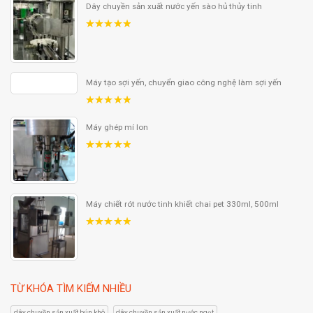
Dây chuyền sản xuất nước yến sào hủ thủy tinh
5.00
out
of 5
Máy tạo sợi yến, chuyển giao công nghệ làm sợi yến
5.00
out
of 5
Máy ghép mí lon
5.00
out
of 5
Máy chiết rót nước tinh khiết chai pet 330ml, 500ml
5.00
out
of 5
TỪ KHÓA TÌM KIẾM NHIỀU
dây chuyền sản xuất bún khô
dây chuyền sản xuất nước ngọt