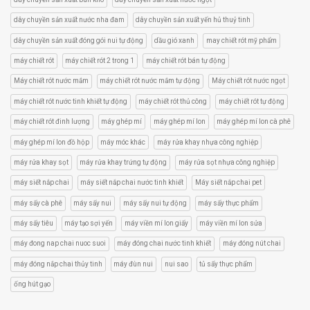
dây chuyền sản xuất nước nha đam
dây chuyền sản xuất yến hủ thuỷ tinh
dây chuyền sản xuất đóng gói nui tự động
dầu gió xanh
may chiết rót mỹ phẩm
máy chiết rót
máy chiết rót 2 trong 1
máy chiết rót bán tự động
Máy chiết rót nước mắm
máy chiết rót nước mắm tự động
Máy chiết rót nước ngọt
máy chiết rót nước tinh khiết tự động
máy chiết rót thủ công
máy chiết rót tự động
máy chiết rót đinh lượng
máy ghép mí
máy ghép mí lon
máy ghép mí lon cà phê
máy ghép mí lon đồ hộp
máy móc khác
máy rửa khay nhựa công nghiệp
máy rửa khay sọt
máy rửa khay trứng tự động
máy rửa sọt nhựa công nghiệp
máy siết nắp chai
máy siết nắp chai nước tinh khiết
Máy siết nắp chai pet
máy sấy cà phê
máy sấy nui
máy sấy nui tự động
máy sấy thực phẩm
máy sấy tiêu
máy tạo sợi yến
máy viền mí lon giấy
máy viền mí lon sửa
máy đong nap chai nuoc suoi
máy đóng chai nước tinh khiết
máy đóng nút chai
máy đóng nắp chai thủy tinh
máy đùn nui
nui sao
tủ sấy thực phẩm
ống hút gạo